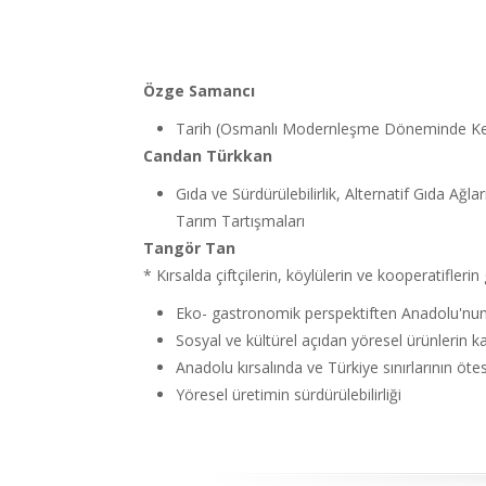
Özge Samancı
Tarih (Osmanlı Modernleşme Döneminde Ken
Candan Türkkan
Gıda ve Sürdürülebilirlik, Alternatif Gıda Ağla
Tarım Tartışmaları
Tangör Tan
* Kırsalda çiftçilerin, köylülerin ve kooperatifleri
Eko- gastronomik perspektiften Anadolu'nun y
Sosyal ve kültürel açıdan yöresel ürünlerin kal
Anadolu kırsalında ve Türkiye sınırlarının öte
Yöresel üretimin sürdürülebilirliği