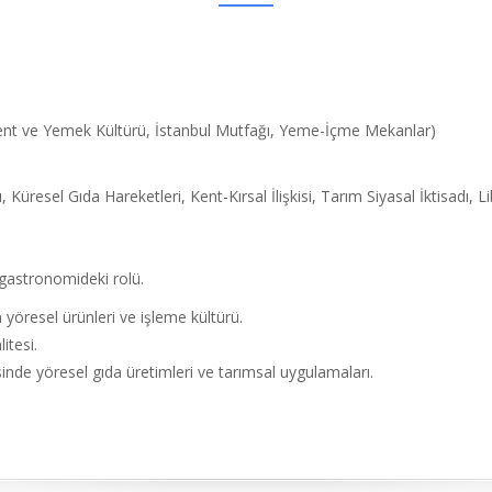
t ve Yemek Kültürü, İstanbul Mutfağı, Yeme-İçme Mekanlar)
rı, Küresel Gıda Hareketleri, Kent-Kırsal İlişkisi, Tarım Siyasal İktisadı,
n gastronomideki rolü.
öresel ürünleri ve işleme kültürü.
itesi.
sinde yöresel gıda üretimleri ve tarımsal uygulamaları.